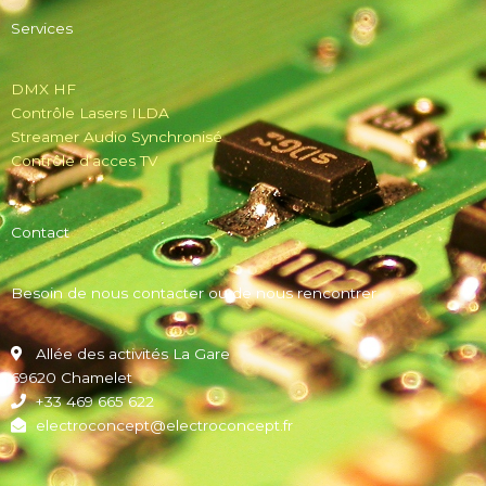
Services
DMX HF
Contrôle Lasers ILDA
Streamer Audio Synchronisé
Contrôle d’acces TV
Contact
Besoin de nous contacter ou de nous rencontrer
Allée des activités La Gare
69620 Chamelet
+33 469 665 622
electroconcept@electroconcept.fr