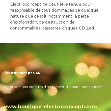
Electroconcept ne peut être tenue pour
responsable de tous dommages de quelque
nature que ce soit, notamment la perte
d’exploitation, de destruction de
consommables (cassettes, disques, CD ,Led...
Electroconcept SARL
Retrouvez-nos produits directement sur notre boutique en
ligne :
www.boutique-electroconcept.com