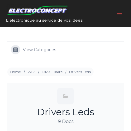
Aller
Main
au
Men
contenu
L électronique au service de vos idées
View Categories
Home
Wiki
DMX Filaire
Drivers Leds
Drivers Leds
9 Docs