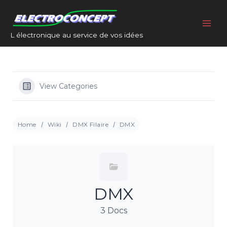
Aller
Main
au
Men
contenu
L électronique au service de vos idées
View Categories
Home
Wiki
DMX Filaire
DMX
DMX
3 Docs