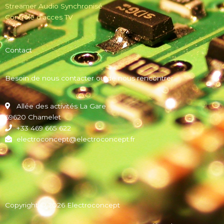
Streamer Audio Synchronisé
Contrôle d’acces TV
Contact
Besoin de nous contacter ou de nous rencontrer
Allée des activités La Gare
69620 Chamelet
+33 469 665 622
electroconcept@electroconcept.fr
Copyright © 2026 Electroconcept