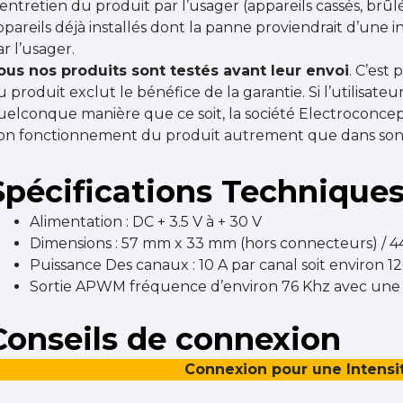
’entretien du produit par l’usager (appareils cassés, brûlés
ppareils déjà installés dont la panne proviendrait d’une in
ar l’usager.
ous nos produits sont testés avant leur envoi
. C’est
u produit exclut le bénéfice de la garantie. Si l’utilisateu
uelconque manière que ce soit, la société Electroconce
on fonctionnement du produit autrement que dans son é
Spécifications Technique
Alimentation : DC + 3.5 V à + 30 V
Dimensions : 57 mm x 33 mm (hors connecteurs) / 
Puissance Des canaux : 10 A par canal soit environ 1
Sortie APWM fréquence d’environ 76 Khz avec une ré
Conseils de connexion
Connexion pour une Intensit