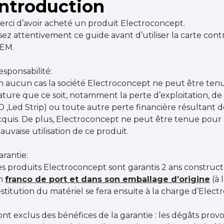
Introduction
erci d’avoir acheté un produit Electroconcept.
isez attentivement ce guide avant d’utiliser la carte co
EM.
esponsabilité:
n aucun cas la société Electroconcept ne peut être t
ature que ce soit, notamment la perte d’exploitation, de
D ,Led Strip) ou toute autre perte financière résultant de l
cquis. De plus, Electroconcept ne peut être tenue pou
auvaise utilisation de ce produit.
arantie:
es produits Electroconcept sont garantis 2 ans construct
n
franco de port et dans son emballage d’origine
(à 
estitution du matériel se fera ensuite à la charge d’Elect
ont exclus des bénéfices de la garantie : les dégâts prov