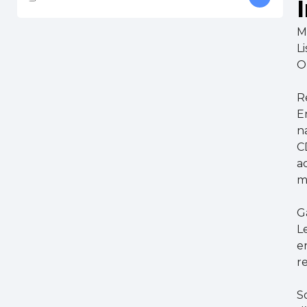
M
L
O
R
E
n
C
a
m
G
L
e
r
S